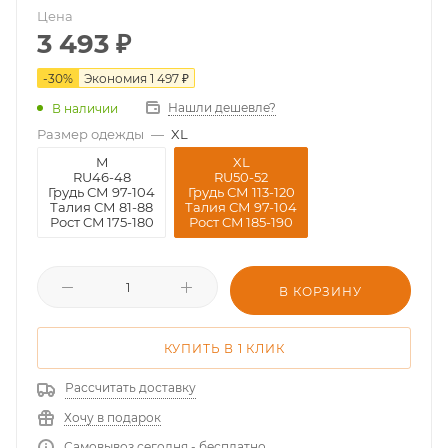
Цена
3 493
₽
-
30
%
Экономия
1 497 ₽
Нашли дешевле?
В наличии
Размер одежды
—
XL
M
XL
RU46-48
RU50-52
Грудь СМ 97-104
Грудь СМ 113-120
Талия СМ 81-88
Талия СМ 97-104
Рост CM 175-180
Рост CM 185-190
В КОРЗИНУ
КУПИТЬ В 1 КЛИК
Рассчитать доставку
Хочу в подарок
Самовывоз сегодня - бесплатно