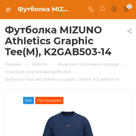
0
Футболка MIZUNO Athletics Graphic Tee(M), K2GAB503-14 цена 3 493 ₽ в Москве купить в интернет-магазине экипировочного клуба
Футболка MIZUNO
Athletics Graphic
Tee(M), K2GAB503-14
—
—
—
Главная
Каталог
Мужская спортивная одежда
—
Мужские спортивные футболки
Футболка MIZUNO Athletics Graphic Tee(M), K2GAB503-14
Хит
Распродажа