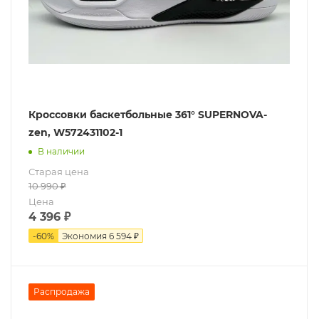
Кроссовки баскетбольные 361° SUPERNOVA-
zen, W572431102-1
В наличии
Старая цена
10 990
₽
Цена
4 396
₽
-
60
%
Экономия
6 594 ₽
Распродажа