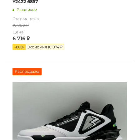
Y2422 6857
В наличии
Старая цена
16 790
₽
Цена
6 716
₽
-
60
%
Экономия
10 074 ₽
Распродажа