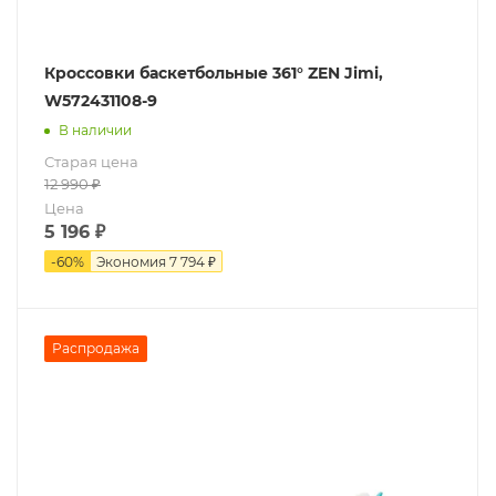
Кроссовки баскетбольные 361° ZEN Jimi,
W572431108-9
В наличии
Старая цена
12 990
₽
Цена
5 196
₽
-
60
%
Экономия
7 794 ₽
Распродажа