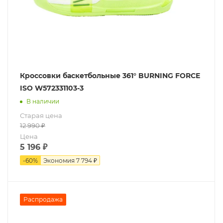
Кроссовки баскетбольные 361° BURNING FORCE
ISO W572331103-3
В наличии
Старая цена
12 990
₽
Цена
5 196
₽
-
60
%
Экономия
7 794 ₽
Распродажа