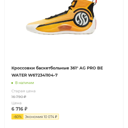
Кроссовки баскетбольные 361° AG PRO BE
WATER W672341104-7
В наличии
Старая цена
16 790
₽
Цена
6 716
₽
-
60
%
Экономия
10 074 ₽