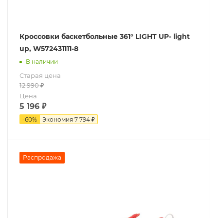
Кроссовки баскетбольные 361° LIGHT UP- light
up, W572431111-8
В наличии
Старая цена
12 990
₽
Цена
5 196
₽
-
60
%
Экономия
7 794 ₽
Распродажа