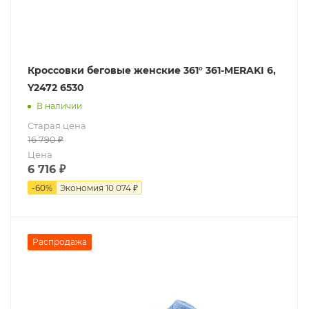
Кроссовки беговые женские 361° 361-MERAKI 6,
Y2472 6530
В наличии
Старая цена
16 790
₽
Цена
6 716
₽
-
60
%
Экономия
10 074 ₽
Распродажа