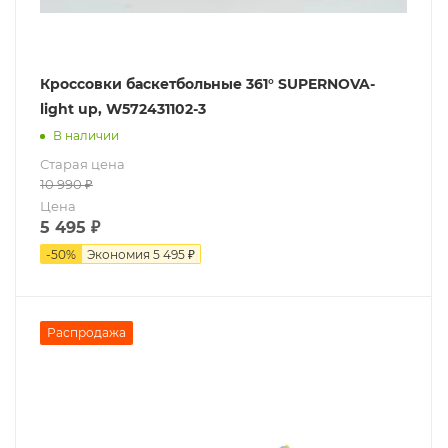
Кроссовки баскетбольные 361° SUPERNOVA-
light up, W572431102-3
В наличии
Старая цена
10 990
₽
Цена
5 495
₽
-
50
%
Экономия
5 495 ₽
Распродажа