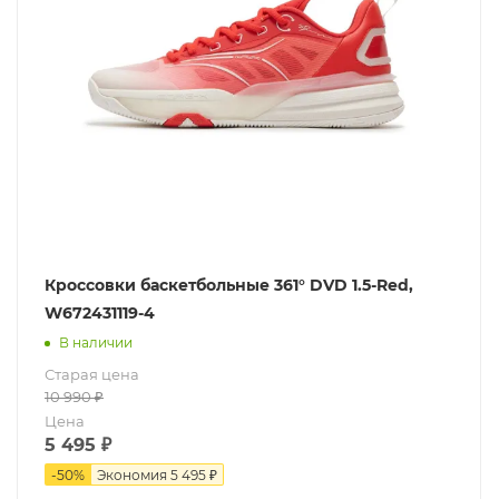
Кроссовки баскетбольные 361° DVD 1.5-Red,
W672431119-4
В наличии
Старая цена
10 990
₽
Цена
5 495
₽
-
50
%
Экономия
5 495 ₽