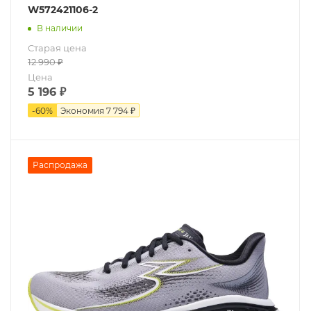
W572421106-2
В наличии
Старая цена
12 990
₽
Цена
5 196
₽
-
60
%
Экономия
7 794 ₽
Распродажа