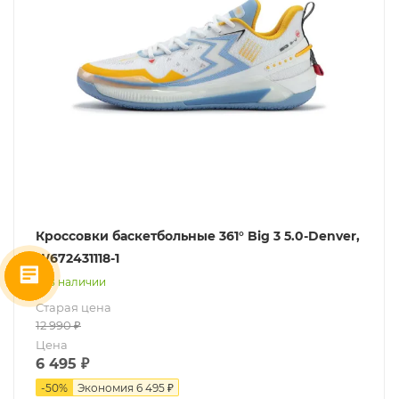
Кроссовки баскетбольные 361° Big 3 5.0-Denver,
W672431118-1
В наличии
Старая цена
12 990
₽
Цена
6 495
₽
-
50
%
Экономия
6 495 ₽