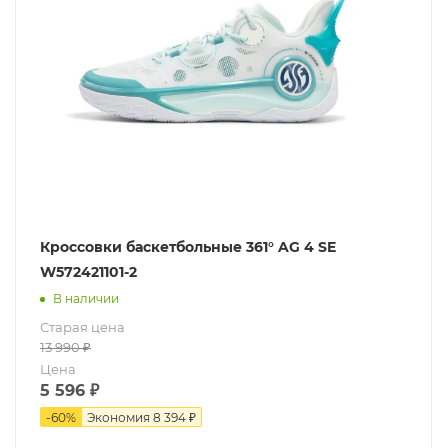
Кроссовки баскетбольные 361° AG 4 SE
W572421101-2
В наличии
Старая цена
13 990
₽
Цена
5 596
₽
-
60
%
Экономия
8 394 ₽