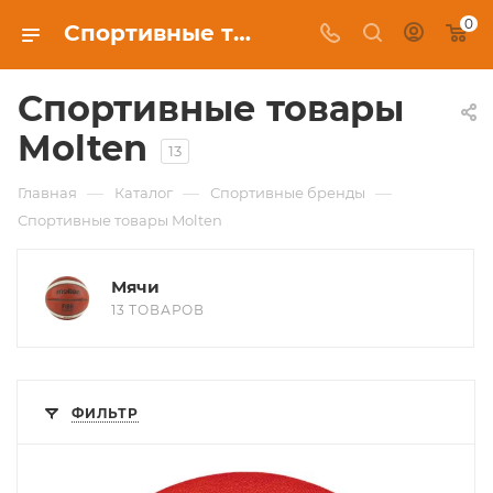
0
Спортивные товары Molten в Москве, купить в интернет-магазине c бесплатной доставкой
Спортивные товары
Molten
13
—
—
—
Главная
Каталог
Спортивные бренды
Спортивные товары Molten
Мячи
13 ТОВАРОВ
ФИЛЬТР