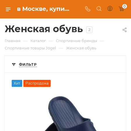
0
в Москве, купить в интернет-магазине c бесплатной доставкой
Женская обувь
2
—
—
—
Главная
Каталог
Спортивные бренды
—
Спортивные товары Jögel
Женская обувь
ФИЛЬТР
Хит
Распродажа