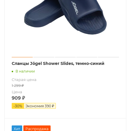
Сланцы Jögel Shower Slides, темно-синий
В наличии
Старая цена
1 299
₽
Цена
909
₽
-
30
%
Экономия
390 ₽
Хит
Распродажа