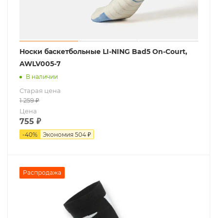
Носки баскетбольные LI-NING Bad5 On-Court,
AWLV005-7
В наличии
Старая цена
1 259
₽
Цена
755
₽
-
40
%
Экономия
504 ₽
Распродажа