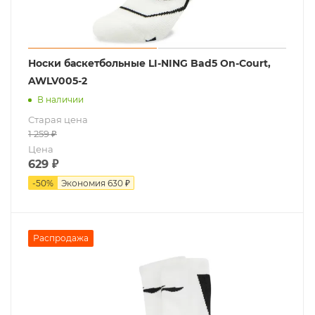
Носки баскетбольные LI-NING Bad5 On-Court,
AWLV005-2
В наличии
Старая цена
1 259
₽
Цена
629
₽
-
50
%
Экономия
630 ₽
Распродажа