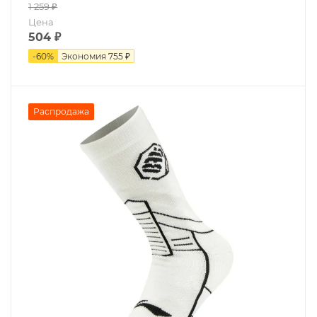
1 259
₽
Цена
504
₽
-
60
%
Экономия
755 ₽
Распродажа