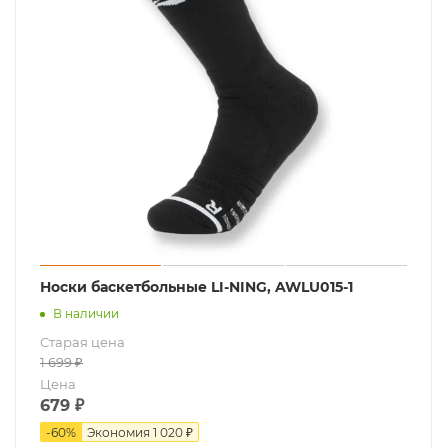
Носки баскетбольные LI-NING, AWLU015-1
В наличии
Старая цена
1 699
₽
Цена
679
₽
-
60
%
Экономия
1 020 ₽