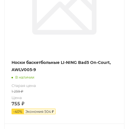
Носки баскетбольные LI-NING Bad5 On-Court,
AWLV005-9
В наличии
Старая цена
1 259
₽
Цена
755
₽
-
40
%
Экономия
504 ₽