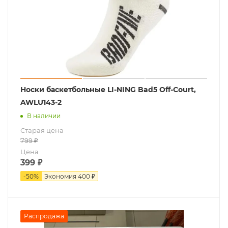
Носки баскетбольные LI-NING Bad5 Off-Court,
AWLU143-2
В наличии
Старая цена
799
₽
Цена
399
₽
-
50
%
Экономия
400 ₽
Распродажа