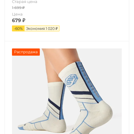
Старая цена
1 699
₽
Цена
679
₽
-
60
%
Экономия
1 020 ₽
Распродажа