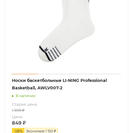
Носки баскетбольные LI-NING Professional
Basketball, AWLV007-2
В наличии
Старая цена
1 999
₽
Цена
849
₽
-
58
%
Экономия
1 150 ₽