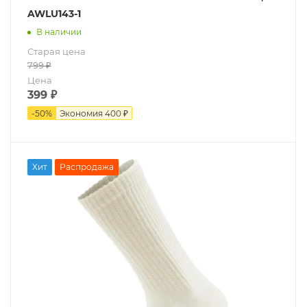
AWLU143-1
В наличии
Старая цена
799
₽
Цена
399
₽
-
50
%
Экономия
400 ₽
Хит
Распродажа