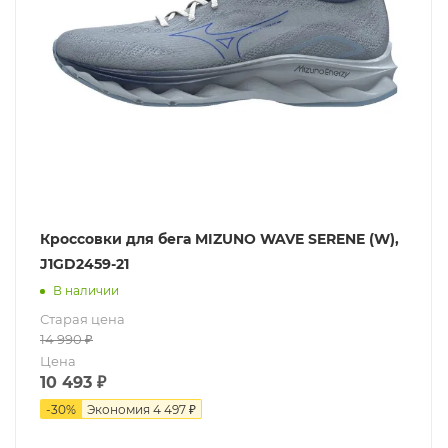
Кроссовки для бега MIZUNO WAVE SERENE (W),
J1GD2459-21
В наличии
Старая цена
14 990
₽
Цена
10 493
₽
-
30
%
Экономия
4 497 ₽