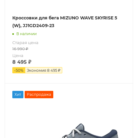
Кроссовки для бега MIZUNO WAVE SKYRISE 5
(W), JJ1GD2409-23
В наличии
Старая цена
16 990
₽
Цена
8 495
₽
-
50
%
Экономия
8 495 ₽
Хит
Распродажа