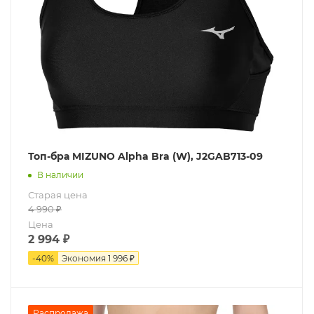
Топ-бра MIZUNO Alpha Bra (W), J2GAB713-09
В наличии
Старая цена
4 990
₽
Цена
2 994
₽
-
40
%
Экономия
1 996 ₽
Распродажа