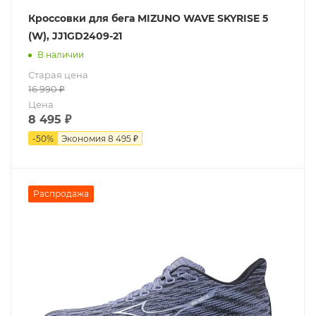
Кроссовки для бега MIZUNO WAVE SKYRISE 5
(W), JJ1GD2409-21
В наличии
Старая цена
16 990
₽
Цена
8 495
₽
-
50
%
Экономия
8 495 ₽
Распродажа