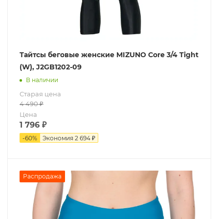
Тайтсы беговые женские MIZUNO Core 3/4 Tight
(W), J2GB1202-09
В наличии
Старая цена
4 490
₽
Цена
1 796
₽
-
60
%
Экономия
2 694 ₽
Распродажа