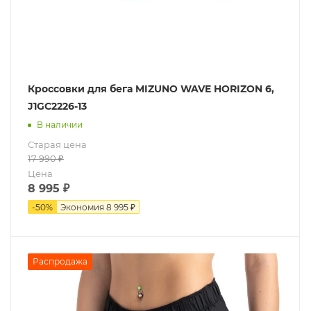
Кроссовки для бега MIZUNO WAVE HORIZON 6,
J1GC2226-13
В наличии
Старая цена
17 990
₽
Цена
8 995
₽
-
50
%
Экономия
8 995 ₽
Распродажа