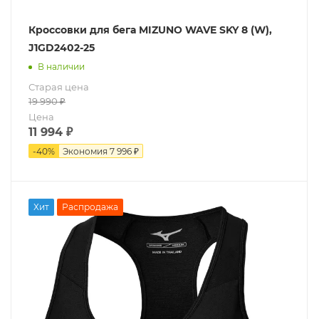
Кроссовки для бега MIZUNO WAVE SKY 8 (W),
J1GD2402-25
В наличии
Старая цена
19 990
₽
Цена
11 994
₽
-
40
%
Экономия
7 996 ₽
Хит
Распродажа