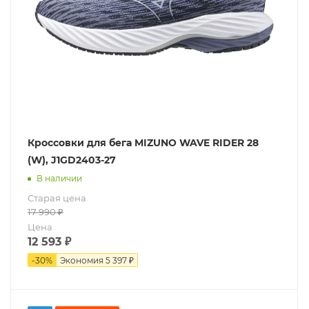
Кроссовки для бега MIZUNO WAVE RIDER 28
(W), J1GD2403-27
В наличии
Старая цена
17 990
₽
Цена
12 593
₽
-
30
%
Экономия
5 397 ₽