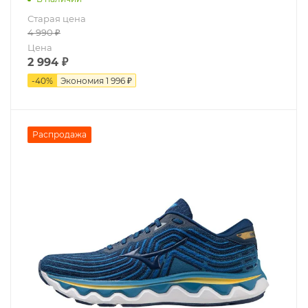
Старая цена
4 990
₽
Цена
2 994
₽
-
40
%
Экономия
1 996 ₽
Распродажа