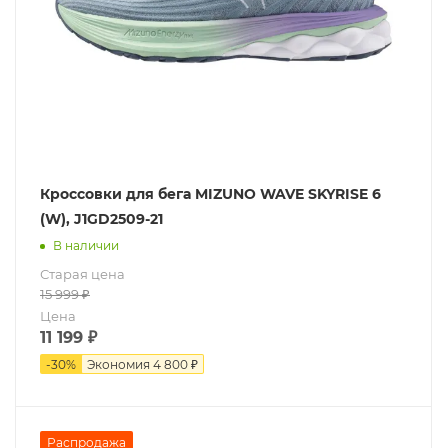
Кроссовки для бега MIZUNO WAVE SKYRISE 6
(W), J1GD2509-21
В наличии
Старая цена
15 999
₽
Цена
11 199
₽
-
30
%
Экономия
4 800 ₽
Распродажа