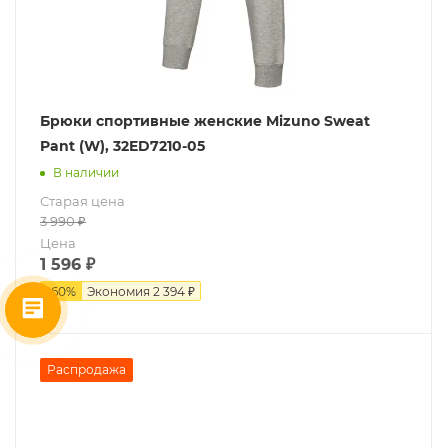
Брюки спортивные женские Mizuno Sweat
Pant (W), 32ED7210-05
В наличии
Старая цена
3 990
₽
Цена
1 596
₽
-
60
%
Экономия
2 394 ₽
Распродажа