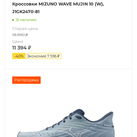
Кроссовки MIZUNO WAVE MUJIN 10 (W),
J1GK2470-81
В наличии
Старая цена
18 990
₽
Цена
11 394
₽
-
40
%
Экономия
7 596 ₽
Распродажа