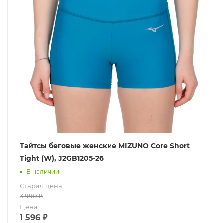
Тайтсы беговые женские MIZUNO Core Short
Tight (W), J2GB1205-26
В наличии
Старая цена
3 990
₽
Цена
1 596
₽