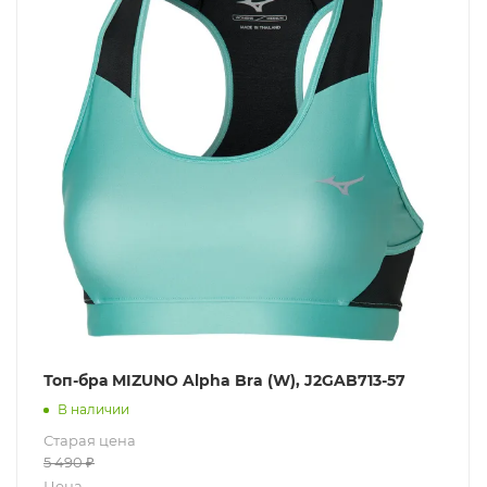
Топ-бра MIZUNO Alpha Bra (W), J2GAB713-57
В наличии
Старая цена
5 490
₽
Цена