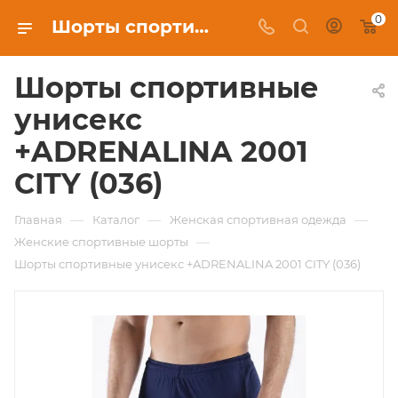
0
Шорты спортивные унисекс +ADRENALINA 2001 CITY (036) цена 1 400 ₽ в Москве купить в интернет-магазине экипировочного клуба
Шорты спортивные
унисекс
+ADRENALINA 2001
CITY (036)
—
—
—
Главная
Каталог
Женская спортивная одежда
—
Женские спортивные шорты
Шорты спортивные унисекс +ADRENALINA 2001 CITY (036)